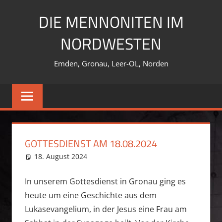
Zum
DIE MENNONITEN IM
Inhalt
springen
NORDWESTEN
Emden, Gronau, Leer-OL, Norden
GOTTESDIENST AM 18.08.2024
18. August 2024
Martin Kaminski
Allgemein
In unserem Gottesdienst in Gronau ging es
heute um eine Geschichte aus dem
Lukasevangelium, in der Jesus eine Frau am