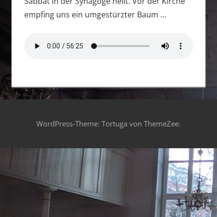
Sabbat in der Synagoge heilt. Vor der Kirche
empfing uns ein umgestürzter Baum …
WordPress-Theme: Tortuga von ThemeZee.