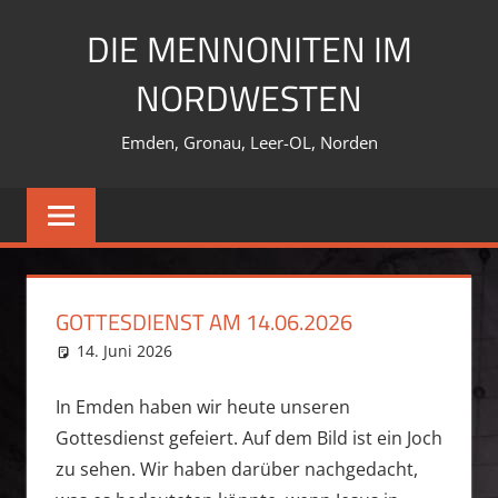
Zum
DIE MENNONITEN IM
Inhalt
springen
NORDWESTEN
Emden, Gronau, Leer-OL, Norden
GOTTESDIENST AM 14.06.2026
14. Juni 2026
Martin Kaminski
Allgemein
In Emden haben wir heute unseren
Gottesdienst gefeiert. Auf dem Bild ist ein Joch
zu sehen. Wir haben darüber nachgedacht,